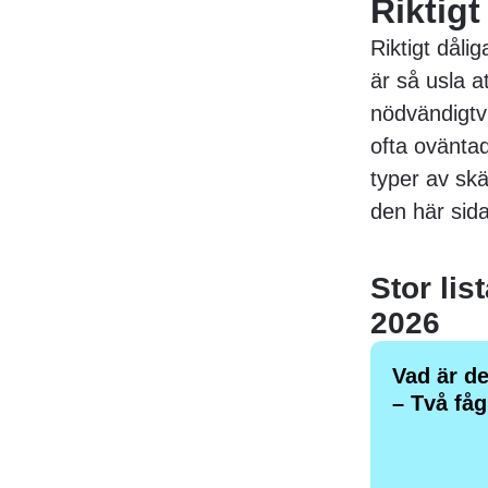
Riktigt
Riktigt dål
är så usla at
nödvändigtvi
ofta ovänta
typer av skä
den här sid
Stor lis
2026
Vad är de
– Två fåg