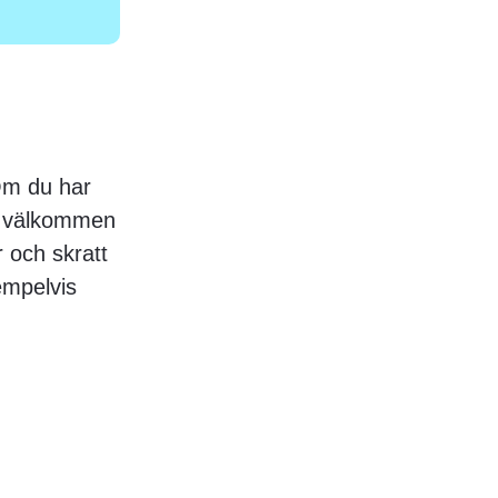
 Om du har
mt välkommen
 och skratt
empelvis