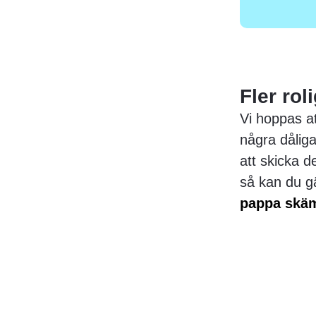
Fler rol
Vi hoppas at
några dålig
att skicka d
så kan du g
pappa skä