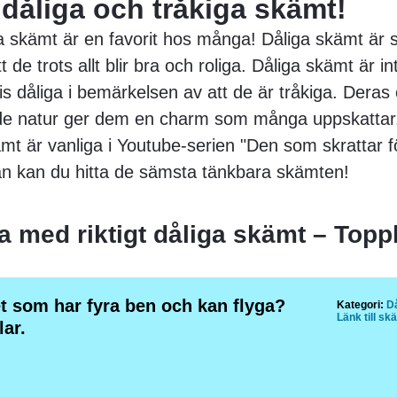
 dåliga och tråkiga skämt!
iga skämt är en favorit hos många! Dåliga skämt är
t de trots allt blir bra och roliga. Dåliga skämt är in
s dåliga i bemärkelsen av att de är tråkiga. Deras
de natur ger dem en charm som många uppskattar
mt är vanliga i Youtube-serien "Den som skrattar fö
an kan du hitta de sämsta tänkbara skämten!
ta med riktigt dåliga skämt – Topp
t som har fyra ben och kan flyga?
Kategori:
D
Länk till sk
lar.