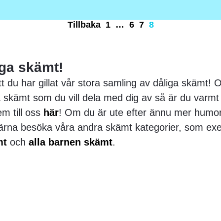
Tillbaka
1
…
6
7
8
iga skämt!
t du har gillat vår stora samling av dåliga skämt!
a skämt som du vill dela med dig av så är du var
em till oss
här
! Om du är ute efter ännu mer humor
ärna besöka våra andra skämt kategorier, som ex
mt
och
alla barnen skämt
.