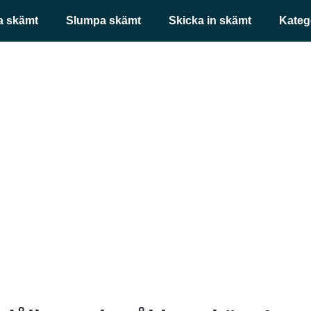
a skämt
Slumpa skämt
Skicka in skämt
Kateg