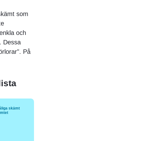
 skämt som
te
 enkla och
. Dessa
rlorar". På
lista
åliga skämt
ämtet