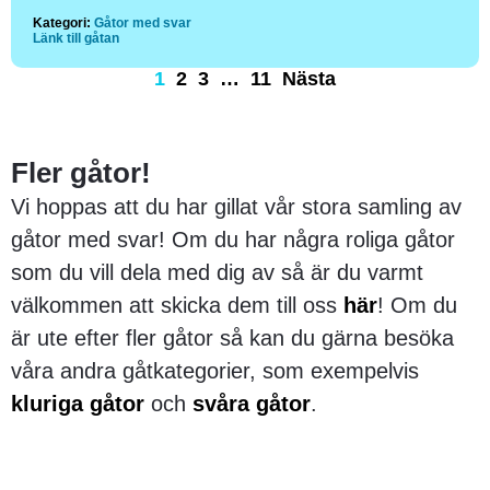
Kategori:
Gåtor med svar
Länk till gåtan
1
2
3
…
11
Nästa
Fler gåtor!
Vi hoppas att du har gillat vår stora samling av
gåtor med svar! Om du har några roliga gåtor
som du vill dela med dig av så är du varmt
välkommen att skicka dem till oss
här
! Om du
är ute efter fler gåtor så kan du gärna besöka
våra andra gåtkategorier, som exempelvis
kluriga gåtor
och
svåra gåtor
.