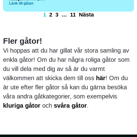
Länk till gåtan
1
2
3
…
11
Nästa
Fler gåtor!
Vi hoppas att du har gillat vår stora samling av
enkla gåtor! Om du har några roliga gåtor som
du vill dela med dig av så är du varmt
välkommen att skicka dem till oss
här
! Om du
är ute efter fler gåtor så kan du gärna besöka
våra andra gåtkategorier, som exempelvis
kluriga gåtor
och
svåra gåtor
.