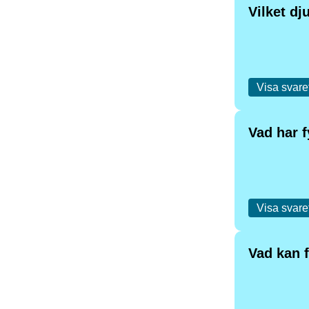
Vilket dj
Visa svare
Vad har 
Visa svare
Vad kan f