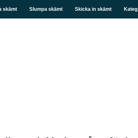
a skämt
Slumpa skämt
Skicka in skämt
Kateg