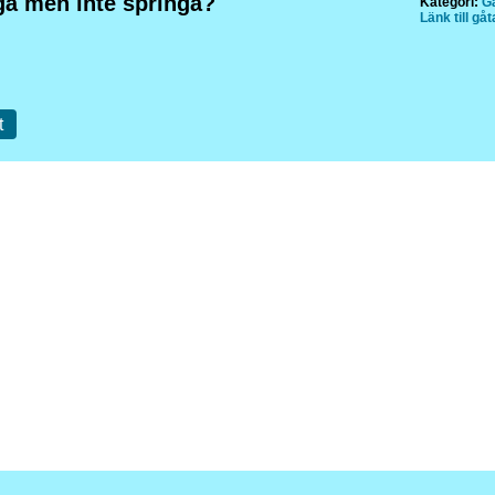
gå men inte springa?
Kategori:
Gå
Länk till gå
t