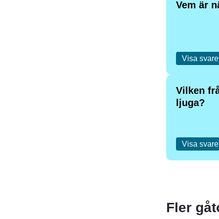
Vem är nä
Visa svare
Vilken fr
ljuga?
Visa svare
Fler gåt