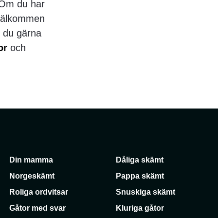
! Om du har
t välkommen
n du gärna
or
och
Din mamma
Dåliga skämt
Norgeskämt
Pappa skämt
Roliga ordvitsar
Snuskiga skämt
Gåtor med svar
Kluriga gåtor