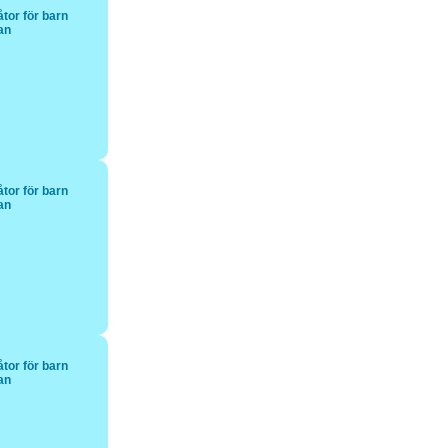
tor för barn
tan
tor för barn
tan
tor för barn
tan