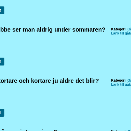
t
ubbe ser man aldrig under sommaren?
Kategori:
Gå
Länk till gå
t
kortare och kortare ju äldre det blir?
Kategori:
Gå
Länk till gå
t