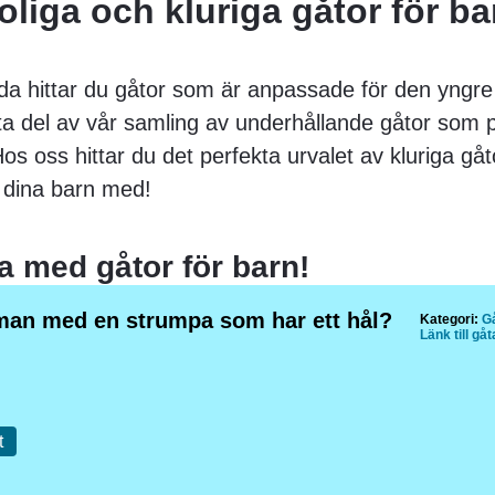
oliga och kluriga gåtor för b
da hittar du gåtor som är anpassade för den yngre
ta del av vår samling av underhållande gåtor som p
 Hos oss hittar du det perfekta urvalet av kluriga g
dina barn med!
ta med gåtor för barn!
man med en strumpa som har ett hål?
Kategori:
Gå
Länk till gå
t