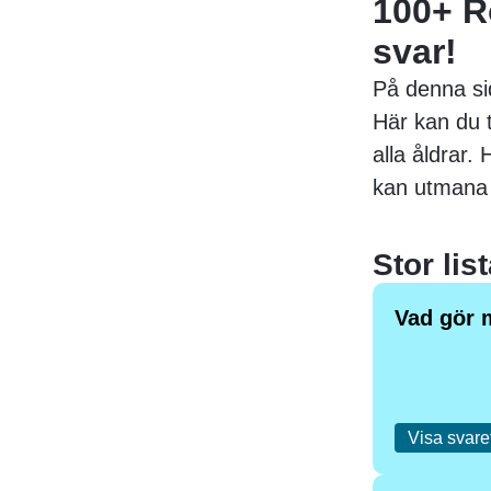
100+ R
svar!
På denna si
Här kan du 
alla åldrar.
kan utmana 
Stor lis
Vad gör 
Visa svare