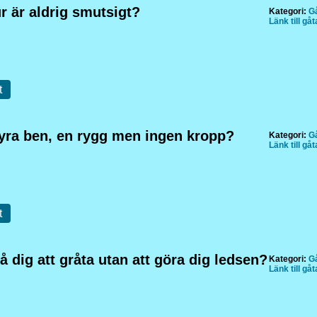
ur är aldrig smutsigt?
Kategori:
Gå
Länk till gå
t
fyra ben, en rygg men ingen kropp?
Kategori:
Gå
Länk till gå
t
å dig att gråta utan att göra dig ledsen?
Kategori:
Gå
Länk till gå