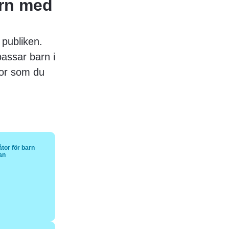
arn med
 publiken.
assar barn i
åtor som du
tor för barn
tan