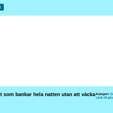
t
t som bankar hela natten utan att väcka
Kategori:
Gå
Länk till gå