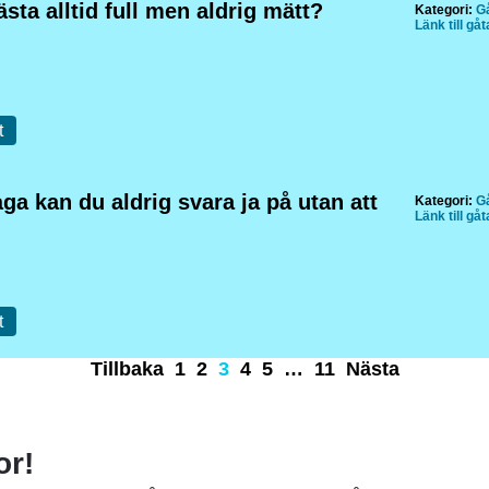
sta alltid full men aldrig mätt?
Kategori:
Gå
Länk till gå
t
åga kan du aldrig svara ja på utan att
Kategori:
Gå
Länk till gå
t
Tillbaka
1
2
3
4
5
…
11
Nästa
or!