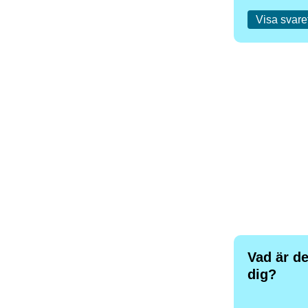
Visa svare
Vad är de
dig?