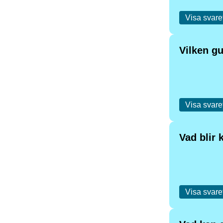
Visa svare
Vilken g
Visa svare
Vad blir 
Visa svare