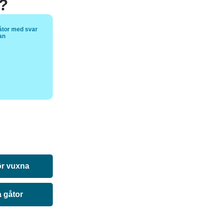
t?
åtor med svar
tan
ör vuxna
a gåtor