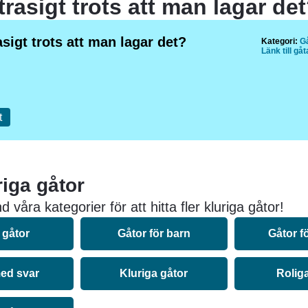
trasigt trots att man lagar de
asigt trots att man lagar det?
Kategori:
G
Länk till gå
t
riga gåtor
 våra kategorier för att hitta fler kluriga gåtor!
 gåtor
Gåtor för barn
Gåtor f
ed svar
Kluriga gåtor
Rolig