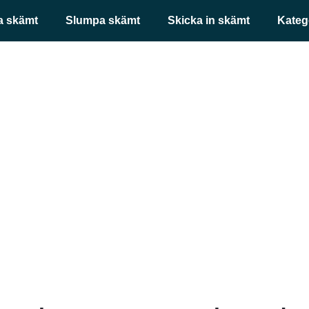
a skämt
Slumpa skämt
Skicka in skämt
Kateg