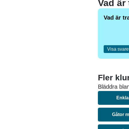
Vad är 
Vad är tr
Visa svare
Fler klu
Bläddra bland
Enkla
Gåtor m