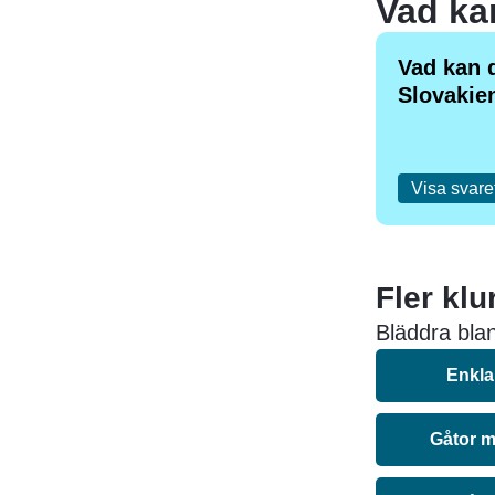
Vad kan d
Slovakie
Visa svare
Fler klu
Bläddra bland
Enkla
Gåtor m