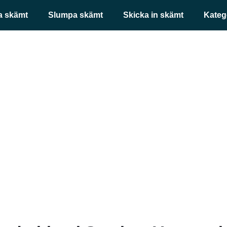
a skämt
Slumpa skämt
Skicka in skämt
Kateg