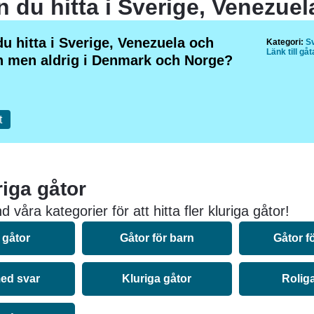
u hitta i Sverige, Venezuela och
Kategori:
S
Länk till gå
n men aldrig i Denmark och Norge?
t
riga gåtor
 våra kategorier för att hitta fler kluriga gåtor!
 gåtor
Gåtor för barn
Gåtor f
ed svar
Kluriga gåtor
Rolig