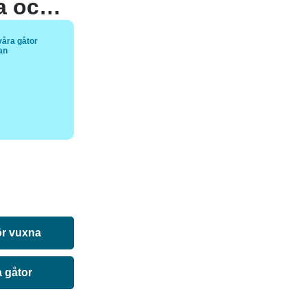
Vad kan du hitta i Sverige, Venezuela och Slovakien men aldrig i Denmark och Norge?
våra gåtor
tan
ör vuxna
a gåtor