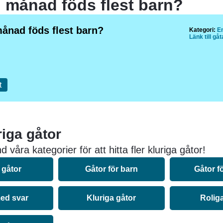
n månad föds flest barn?
månad föds flest barn?
Kategori:
En
Länk till gå
t
riga gåtor
 våra kategorier för att hitta fler kluriga gåtor!
 gåtor
Gåtor för barn
Gåtor f
ed svar
Kluriga gåtor
Rolig