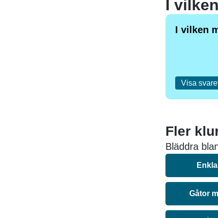
I vilke
I vilken 
Visa svare
Fler klu
Bläddra bland
Enkla
Gåtor m