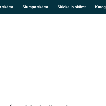
a skämt
Slumpa skämt
Skicka in skämt
Kateg