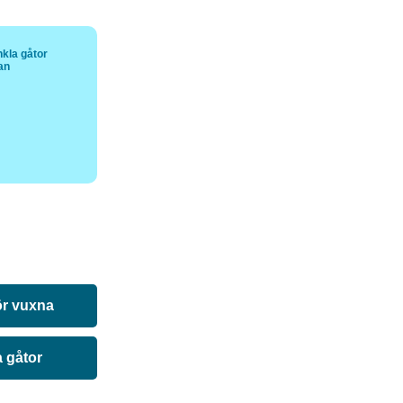
kla gåtor
tan
ör vuxna
a gåtor