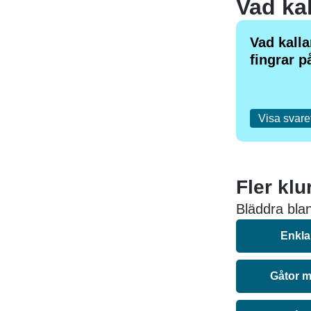
Vad kalla
fingrar 
Visa svare
Fler klu
Bläddra bland
Enkla
Gåtor m