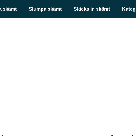
a skämt
Slumpa skämt
Skicka in skämt
Kateg