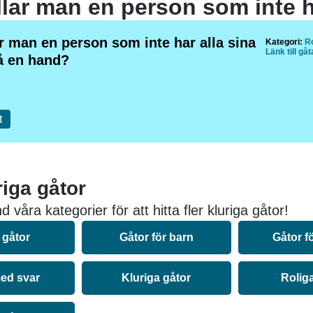
r man en person som inte har alla sina
Kategori:
Ro
Länk till gå
på en hand?
t
riga gåtor
 våra kategorier för att hitta fler kluriga gåtor!
 gåtor
Gåtor för barn
Gåtor f
ed svar
Kluriga gåtor
Rolig