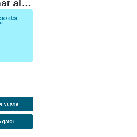
Vad kallar man en person som inte har alla sina fingrar på en hand?
liga gåtor
tan
ör vuxna
a gåtor