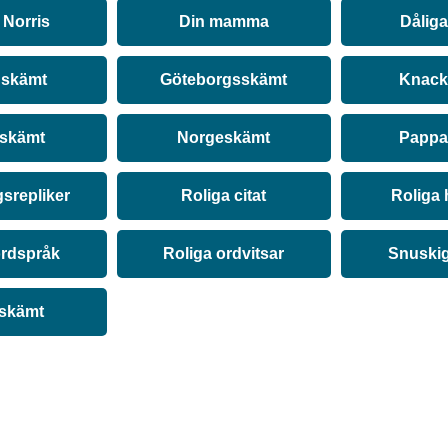
Norris
Din mamma
Dålig
 skämt
Göteborgsskämt
Knack
 skämt
Norgeskämt
Pappa
srepliker
Roliga citat
Roliga 
ordspråk
Roliga ordvitsar
Snuski
 skämt