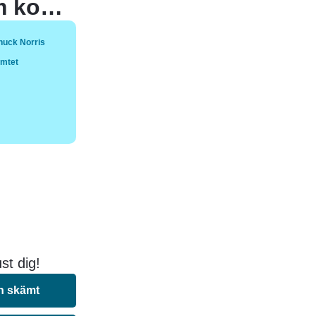
Chuck Norris vet vilken bokstav som kommer efter ö.
huck Norris
ämtet
st dig!
n skämt