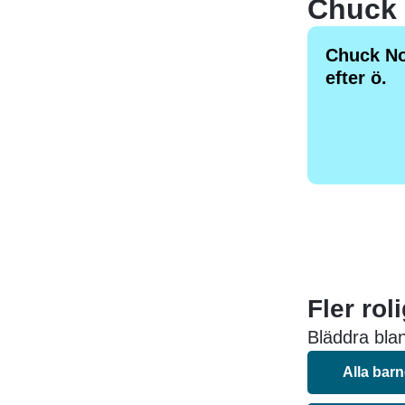
Chuck No
efter ö.
Fler rol
Bläddra blan
Alla bar