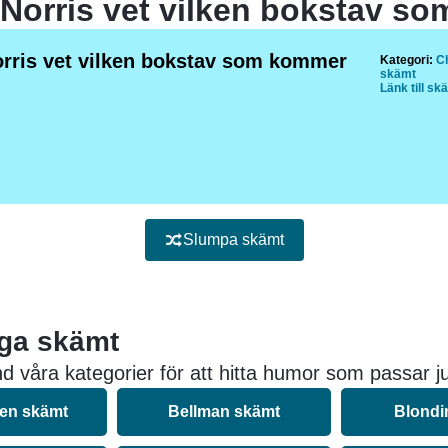
rris vet vilken bokstav som kommer
Kategori:
C
skämt
Länk till sk
Slumpa skämt
iga skämt
d våra kategorier för att hitta humor som passar ju
nen skämt
Bellman skämt
Blondi