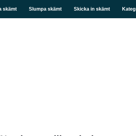
a skämt
Slumpa skämt
Skicka in skämt
Kateg