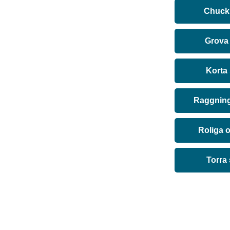
Chuck 
Grova
Korta
Raggning
Roliga 
Torra