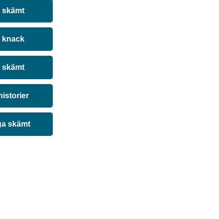
a skämt
 knack
 skämt
historier
ga skämt