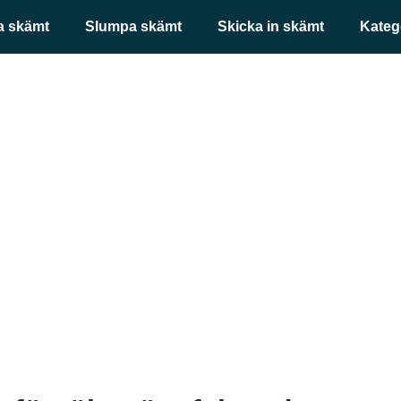
a skämt
Slumpa skämt
Skicka in skämt
Kateg