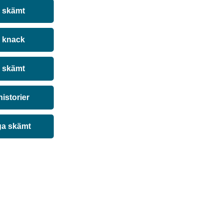
a skämt
 knack
 skämt
historier
ga skämt