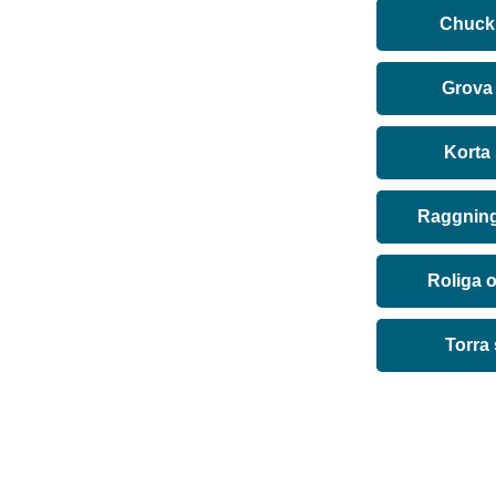
Chuck 
Grova
Korta
Raggning
Roliga 
Torra