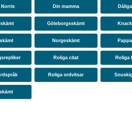
Norris
Din mamma
Dålig
 skämt
Göteborgsskämt
Knack
 skämt
Norgeskämt
Pappa
srepliker
Roliga citat
Roliga 
ordspråk
Roliga ordvitsar
Snuski
 skämt