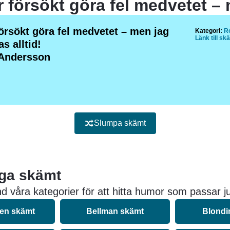
örsökt göra fel medvetet – men jag
Kategori:
Ro
Länk till sk
s alltid!
Andersson
Slumpa skämt
iga skämt
d våra kategorier för att hitta humor som passar ju
nen skämt
Bellman skämt
Blondi