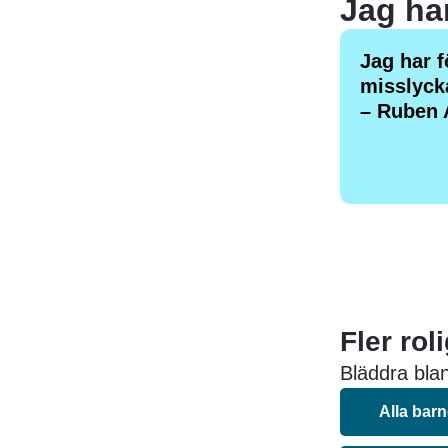
Jag har f
misslycka
– Ruben 
Fler rol
Bläddra blan
Alla bar