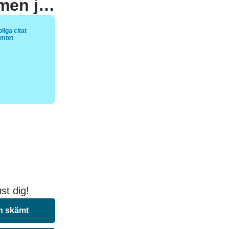
Jag har försökt göra fel medvetet – men jag misslyckas alltid!
liga citat
ämtet
st dig!
n skämt