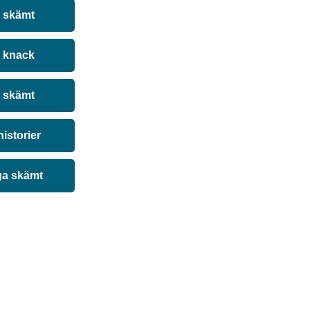
a skämt
 knack
 skämt
historier
ga skämt