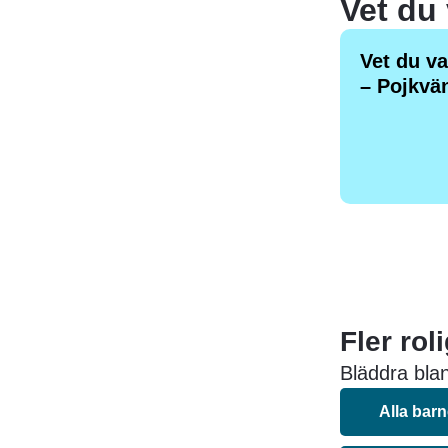
Vet du 
Vet du va
– Pojkvän
Fler rol
Bläddra blan
Alla bar