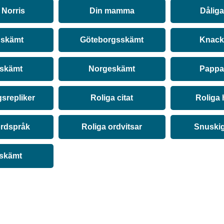
Norris
Din mamma
Dålig
 skämt
Göteborgsskämt
Knack
 skämt
Norgeskämt
Pappa
srepliker
Roliga citat
Roliga 
ordspråk
Roliga ordvitsar
Snuski
 skämt