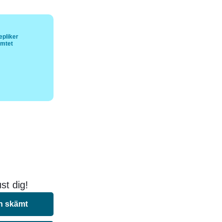
pliker
ämtet
st dig!
n skämt