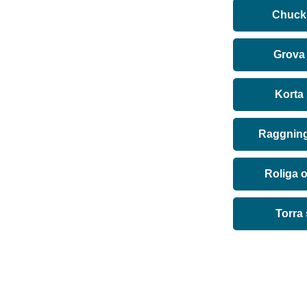
Chuck 
Grova
Korta
Raggning
Roliga 
Torra