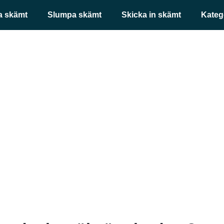
a skämt
Slumpa skämt
Skicka in skämt
Kateg