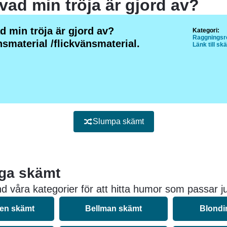
vad min tröja är gjord av?
d min tröja är gjord av?
Kategori:
Raggningsre
smaterial /flickvänsmaterial.
Länk till sk
Slumpa skämt
iga skämt
d våra kategorier för att hitta humor som passar ju
nen skämt
Bellman skämt
Blondi