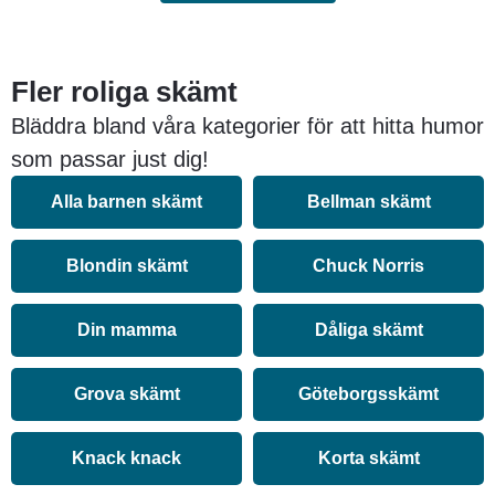
Fler roliga skämt
Bläddra bland våra kategorier för att hitta humor
som passar just dig!
Alla barnen skämt
Bellman skämt
Blondin skämt
Chuck Norris
Din mamma
Dåliga skämt
Grova skämt
Göteborgsskämt
Knack knack
Korta skämt