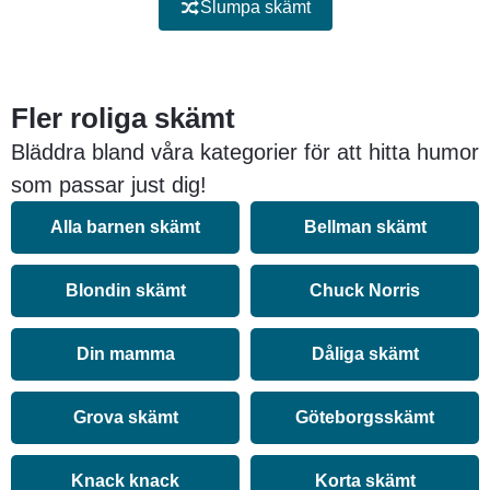
Slumpa skämt
Fler roliga skämt
Bläddra bland våra kategorier för att hitta humor
som passar just dig!
Alla barnen skämt
Bellman skämt
Blondin skämt
Chuck Norris
Din mamma
Dåliga skämt
Grova skämt
Göteborgsskämt
Knack knack
Korta skämt