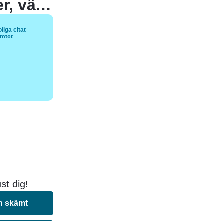
Om jag inte är tillbaka inom 5 minuter, vänta en stund till.
liga citat
ämtet
st dig!
n skämt