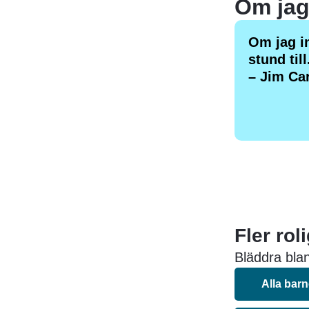
Om jag in
stund till
– Jim Ca
Fler rol
Bläddra blan
Alla bar