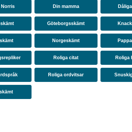
Norris
Din mamma
Dålig
 skämt
Göteborgsskämt
Knack
 skämt
Norgeskämt
Pappa
srepliker
Roliga citat
Roliga 
ordspråk
Roliga ordvitsar
Snuski
 skämt