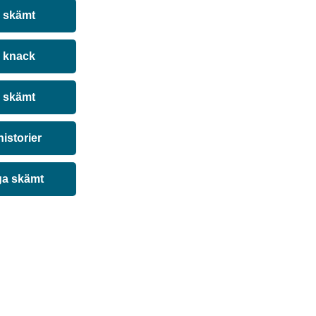
a skämt
 knack
 skämt
historier
ga skämt