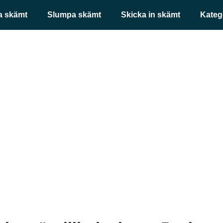
a skämt
Slumpa skämt
Skicka in skämt
Kateg