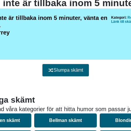
te är tillbaka inom 5 minuter, vänta en
Kategori:
Ro
Länk till sk
.
rrey
Slumpa skämt
iga skämt
d våra kategorier för att hitta humor som passar ju
nen skämt
Bellman skämt
Blondi