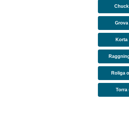
Chuck 
Grova
Korta
Raggning
Roliga 
Torra