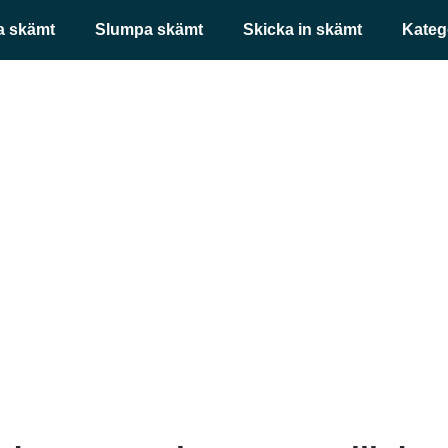
a skämt
Slumpa skämt
Skicka in skämt
Kateg