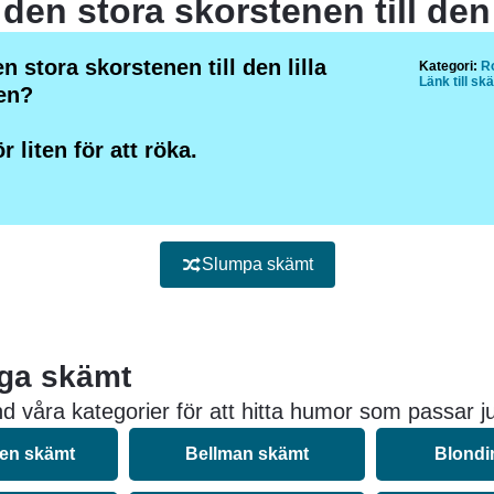
n stora skorstenen till den lilla
Kategori:
Ro
Länk till sk
en?
r liten för att röka.
Slumpa skämt
iga skämt
d våra kategorier för att hitta humor som passar ju
nen skämt
Bellman skämt
Blondi