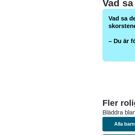
Vad sa de
skorsten
– Du är fö
Fler rol
Bläddra blan
Alla bar