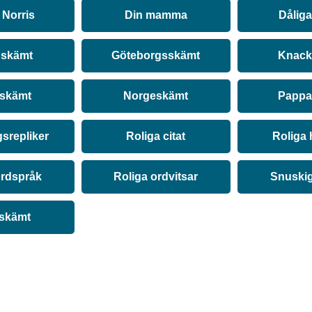
Norris
Din mamma
Dålig
 skämt
Göteborgsskämt
Knack
 skämt
Norgeskämt
Pappa
srepliker
Roliga citat
Roliga 
ordspråk
Roliga ordvitsar
Snuski
 skämt