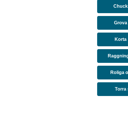
Chuck 
Grova
Korta
Raggning
Roliga 
Torra