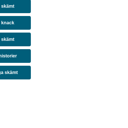
a skämt
 knack
 skämt
historier
ga skämt