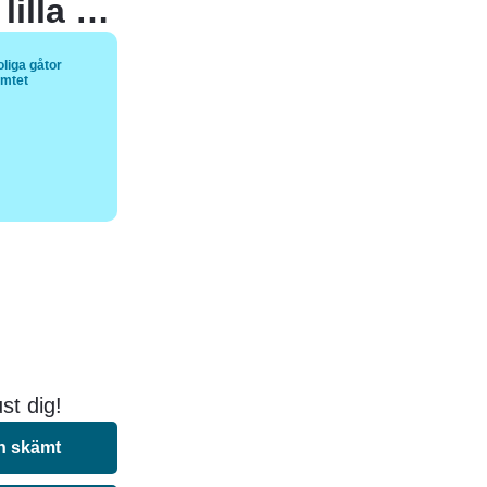
Vad sa den stora skorstenen till den lilla skorstenen?
liga gåtor
ämtet
st dig!
n skämt