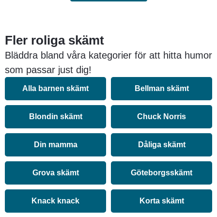
Fler roliga skämt
Bläddra bland våra kategorier för att hitta humor
som passar just dig!
Alla barnen skämt
Bellman skämt
Blondin skämt
Chuck Norris
Din mamma
Dåliga skämt
Grova skämt
Göteborgsskämt
Knack knack
Korta skämt