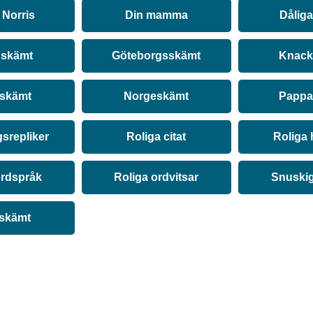
Norris
Din mamma
Dålig
 skämt
Göteborgsskämt
Knack
 skämt
Norgeskämt
Pappa
srepliker
Roliga citat
Roliga 
ordspråk
Roliga ordvitsar
Snuski
 skämt