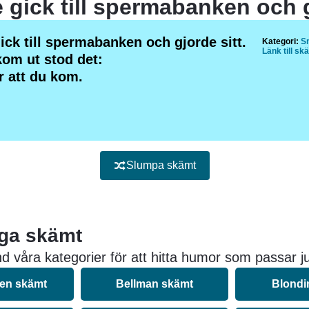
gick till spermabanken och gjorde sitt.
Kategori:
S
Länk till sk
kom ut stod det:
r att du kom.
Slumpa skämt
iga skämt
d våra kategorier för att hitta humor som passar ju
nen skämt
Bellman skämt
Blondi