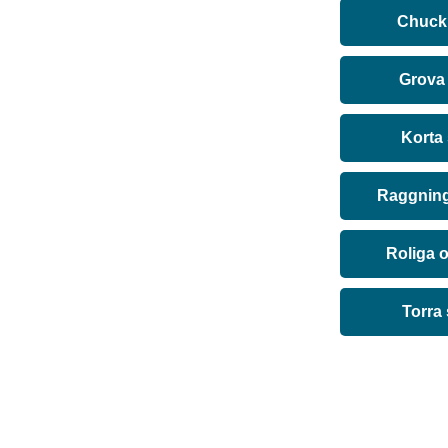
Chuck 
Grova
Korta
Raggning
Roliga 
Torra