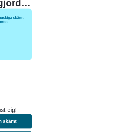
En kille gick till spermabanken och gjorde sitt.
nuskiga skämt
ämtet
st dig!
n skämt