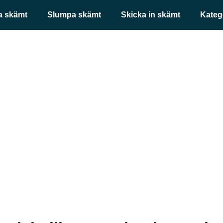
a skämt
Slumpa skämt
Skicka in skämt
Kateg