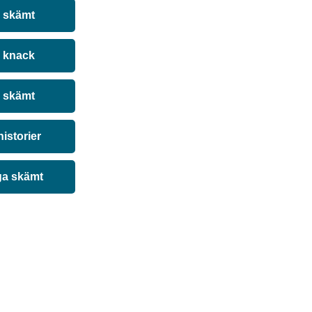
a skämt
 knack
 skämt
historier
ga skämt