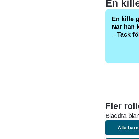
En kille 
När han 
– Tack fö
Fler rol
Bläddra blan
Alla bar