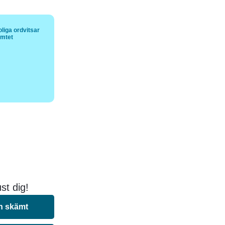
liga ordvitsar
ämtet
st dig!
n skämt