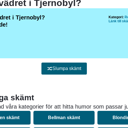
vädret i Tjernobyl?
dret i Tjernobyl?
Kategori:
Ro
Länk till sk
de!
Slumpa skämt
iga skämt
d våra kategorier för att hitta humor som passar ju
nen skämt
Bellman skämt
Blondi