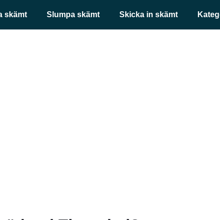
a skämt
Slumpa skämt
Skicka in skämt
Kateg