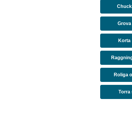
Chuck 
Grova
Korta
Raggning
Roliga 
Torra