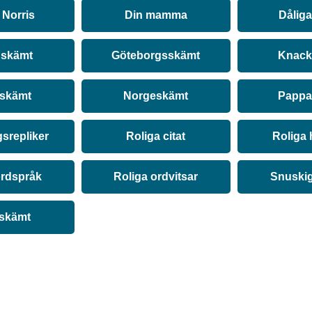
Norris
Din mamma
Dålig
 skämt
Göteborgsskämt
Knack
 skämt
Norgeskämt
Pappa
srepliker
Roliga citat
Roliga 
ordspråk
Roliga ordvitsar
Snuski
 skämt