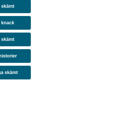
a skämt
 knack
 skämt
historier
ga skämt