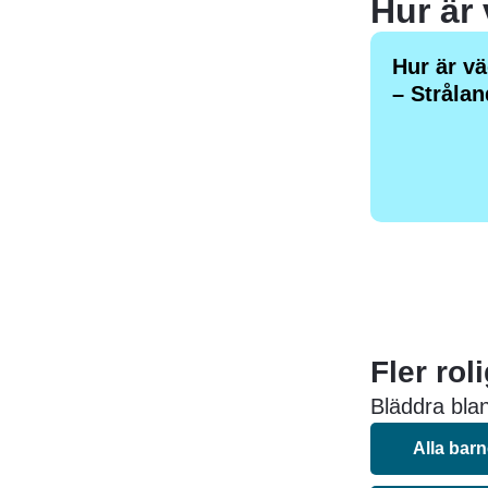
Hur är 
Hur är vä
– Strålan
Fler rol
Bläddra blan
Alla bar