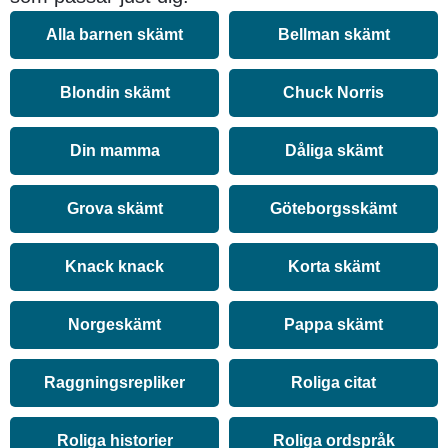
Alla barnen skämt
Bellman skämt
Blondin skämt
Chuck Norris
Din mamma
Dåliga skämt
Grova skämt
Göteborgsskämt
Knack knack
Korta skämt
Norgeskämt
Pappa skämt
Raggningsrepliker
Roliga citat
Roliga historier
Roliga ordspråk