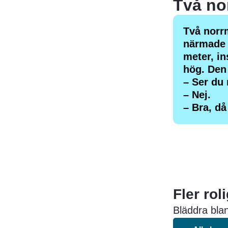
Två norrm
närmade 
meter, in
hög. Den
– Ser du
– Nej.
– Bra, då
Fler rol
Bläddra blan