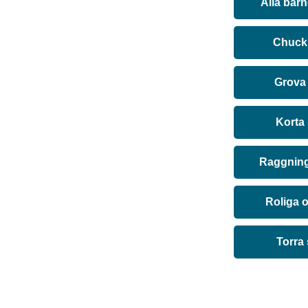
Alla bar
Chuck 
Grova
Korta
Raggning
Roliga 
Torra