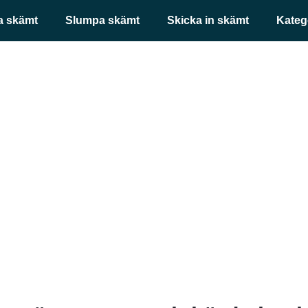
a skämt
Slumpa skämt
Skicka in skämt
Kateg