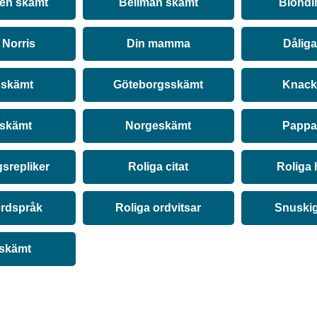
nen skämt
Bellman skämt
Blondi
Norris
Din mamma
Dålig
 skämt
Göteborgsskämt
Knack
 skämt
Norgeskämt
Pappa
srepliker
Roliga citat
Roliga 
ordspråk
Roliga ordvitsar
Snuski
 skämt