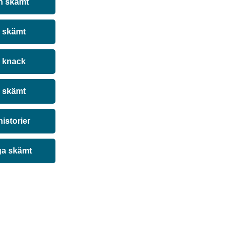
n skämt
a skämt
 knack
 skämt
historier
ga skämt