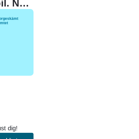
Två norrmän var ute och körde lastbil. När de närmade sig en tunnel som hade en höjd på 3,4 meter, insåg de att deras lastbil var 3,5 meter hög. Den ene av dem frågade:
orgeskämt
ämtet
st dig!