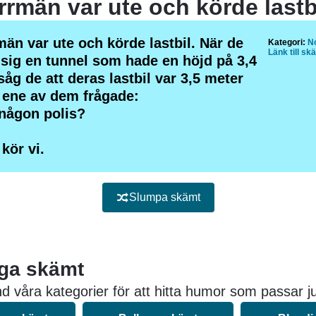
än var ute och körde lastbil. När de
Kategori:
N
Länk till sk
sig en tunnel som hade en höjd på 3,4
såg de att deras lastbil var 3,5 meter
 ene av dem frågade:
 någon polis?
 kör vi.
Slumpa skämt
iga skämt
d våra kategorier för att hitta humor som passar ju