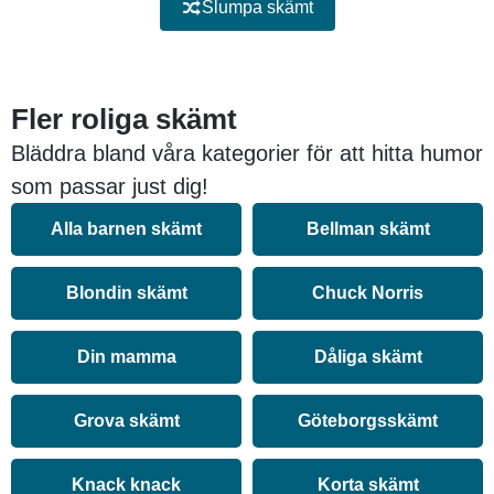
Slumpa skämt
Fler roliga skämt
Bläddra bland våra kategorier för att hitta humor
som passar just dig!
Alla barnen skämt
Bellman skämt
Blondin skämt
Chuck Norris
Din mamma
Dåliga skämt
Grova skämt
Göteborgsskämt
Knack knack
Korta skämt