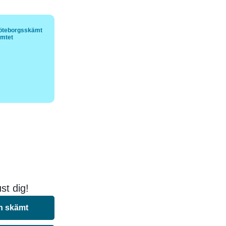
öteborgsskämt
ämtet
st dig!
n skämt