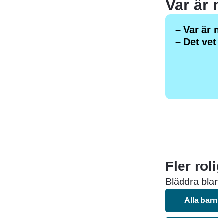
Var är
– Var är
– Det vet
Fler rol
Bläddra blan
Alla bar