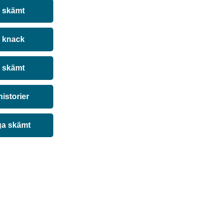
a skämt
 knack
 skämt
historier
ga skämt