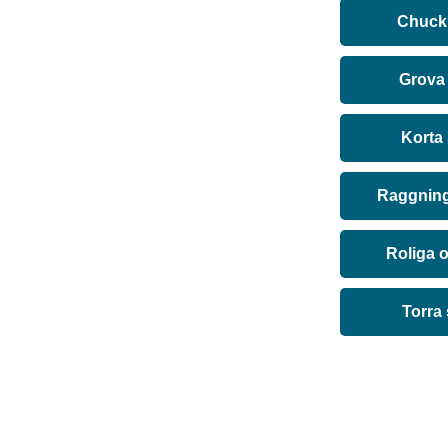
Chuck 
Grova
Korta
Raggning
Roliga 
Torra