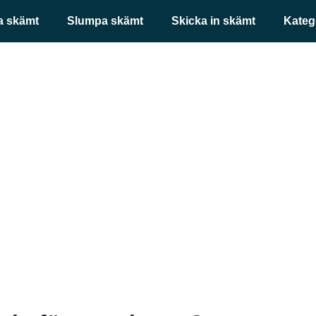
a skämt
Slumpa skämt
Skicka in skämt
Kateg