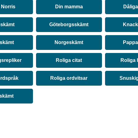
Norris
Din mamma
Dålig
 skämt
Göteborgsskämt
Knack
 skämt
Norgeskämt
Pappa
srepliker
Roliga citat
Roliga 
ordspråk
Roliga ordvitsar
Snuski
 skämt