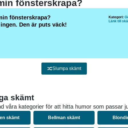
 min fönsterskrapa?
 min fönsterskrapa?
Kategori:
G
Länk till sk
 ingen. Den är puts väck!
Slumpa skämt
iga skämt
d våra kategorier för att hitta humor som passar ju
nen skämt
Bellman skämt
Blondi