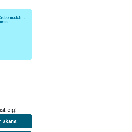
öteborgsskämt
ämtet
st dig!
n skämt