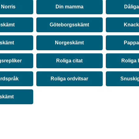
Norris
Din mamma
Dålig
 skämt
Göteborgsskämt
Knack
 skämt
Norgeskämt
Pappa
srepliker
Roliga citat
Roliga 
ordspråk
Roliga ordvitsar
Snuski
 skämt