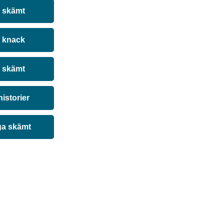
a skämt
 knack
 skämt
historier
ga skämt