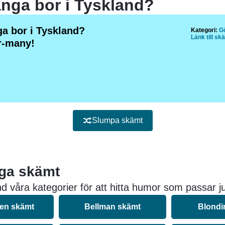
nga bor i Tyskland?
a bor i Tyskland?
Kategori:
G
Länk till sk
r-many!
Slumpa skämt
iga skämt
d våra kategorier för att hitta humor som passar ju
nen skämt
Bellman skämt
Blondi