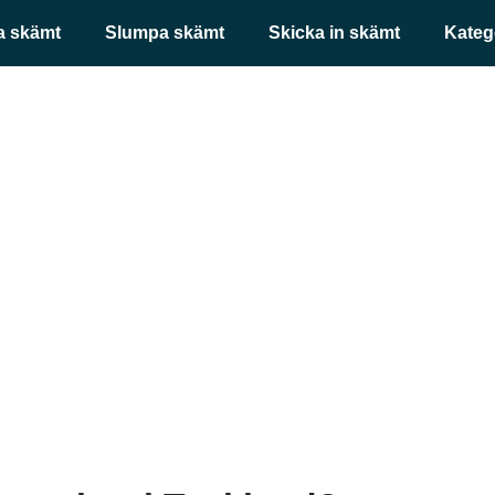
a skämt
Slumpa skämt
Skicka in skämt
Kateg