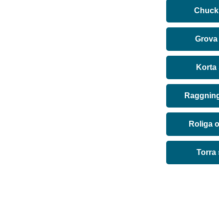
Chuck 
Grova
Korta
Raggning
Roliga 
Torra