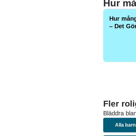
Hur må
Hur mång
– Det Gö
Fler rol
Bläddra blan
Alla bar