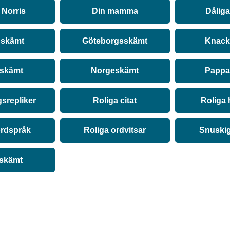
Norris
Din mamma
Dålig
 skämt
Göteborgsskämt
Knack
 skämt
Norgeskämt
Pappa
srepliker
Roliga citat
Roliga 
ordspråk
Roliga ordvitsar
Snuski
 skämt