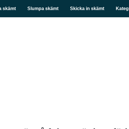
a skämt
Slumpa skämt
Skicka in skämt
Kateg