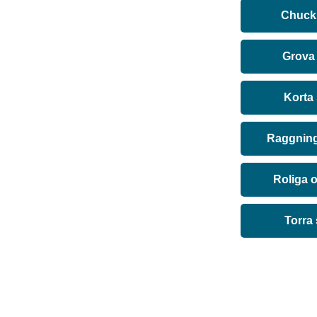
Chuck 
Grova
Korta
Raggning
Roliga 
Torra