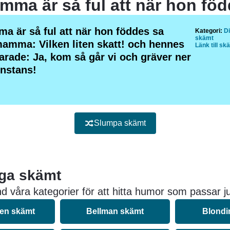
a är så ful att när hon föddes sa
Kategori:
D
skämt
amma: Vilken liten skatt! och hennes
Länk till sk
arade: Ja, kom så går vi och gräver ner
nstans!
Slumpa skämt
iga skämt
d våra kategorier för att hitta humor som passar ju
nen skämt
Bellman skämt
Blondi