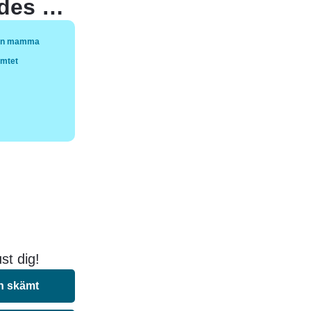
Din mamma är så ful att när hon föddes sa hennes mamma: Vilken liten skatt! och hennes pappa svarade: Ja, kom så går vi och gräver ner den någonstans!
in mamma
ämtet
st dig!
n skämt