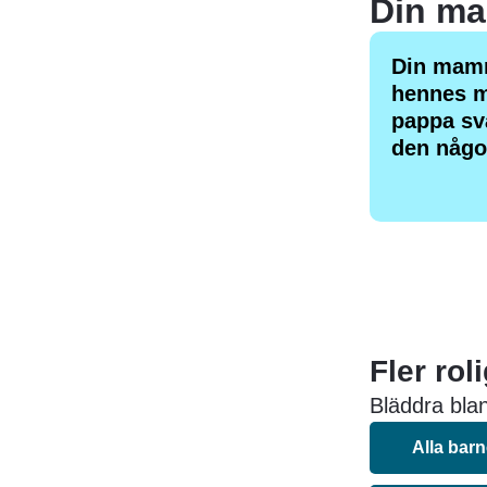
Din mamm
hennes m
pappa sv
den någo
Fler rol
Bläddra blan
Alla bar