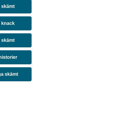
a skämt
 knack
 skämt
historier
ga skämt