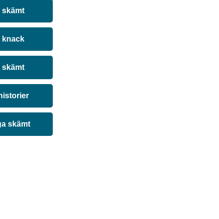
a skämt
 knack
 skämt
historier
ga skämt