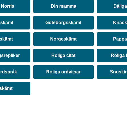
Norris
Din mamma
Dålig
 skämt
Göteborgsskämt
Knack
 skämt
Norgeskämt
Pappa
srepliker
Roliga citat
Roliga 
ordspråk
Roliga ordvitsar
Snuski
 skämt