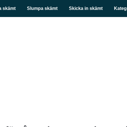
a skämt
Slumpa skämt
Skicka in skämt
Kateg