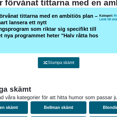
örvånat tittarna med en ambitiös plan –
Kategori:
Ro
Länk till sk
art lansera ett nytt
gsprogram som riktar sig specifikt till
et nya programmet heter "Halv råtta hos
Slumpa skämt
iga skämt
d våra kategorier för att hitta humor som passar ju
nen skämt
Bellman skämt
Blondi