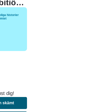
TV4 har förvånat tittarna med en ambitiös plan – de ska snart lansera ett nytt matlagningsprogram som riktar sig specifikt till katter. Det nya programmet heter “Halv råtta hos mig”.
liga historier
ämtet
st dig!
n skämt