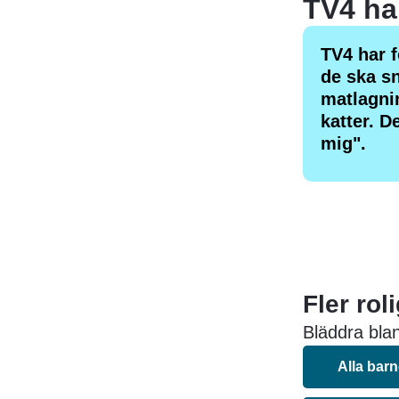
TV4 har f
de ska sn
matlagnin
katter. D
mig".
Fler rol
Bläddra blan
Alla bar