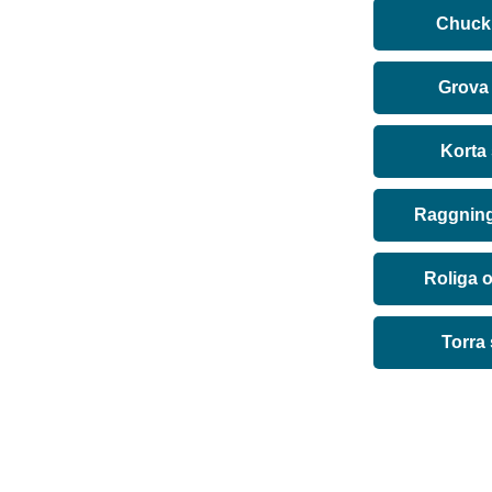
Chuck 
Grova
Korta
Raggning
Roliga 
Torra