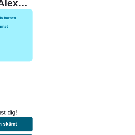
Alla barnen låg med varandra utom Alexandra, hon gjorde det med sin mamma.
la barnen
ämtet
st dig!
n skämt