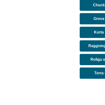
Chuck 
Grova
Korta
Raggning
Roliga 
Torra