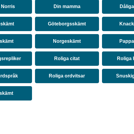
Norris
Din mamma
Dålig
 skämt
Göteborgsskämt
Knack
 skämt
Norgeskämt
Pappa
srepliker
Roliga citat
Roliga 
ordspråk
Roliga ordvitsar
Snuski
 skämt