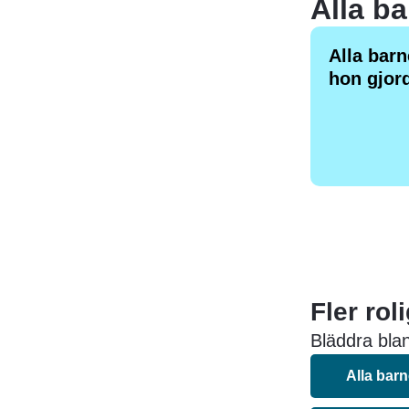
Alla bar
hon gjor
Fler rol
Bläddra blan
Alla bar