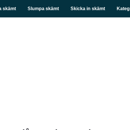
a skämt
Slumpa skämt
Skicka in skämt
Kateg