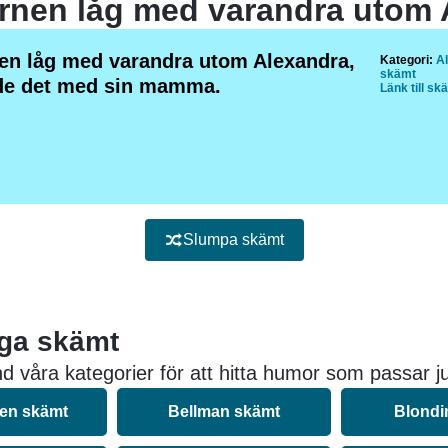
nen låg med varandra utom Alexandra,
Kategori:
Al
skämt
de det med sin mamma.
Länk till sk
Slumpa skämt
iga skämt
d våra kategorier för att hitta humor som passar ju
nen skämt
Bellman skämt
Blondi