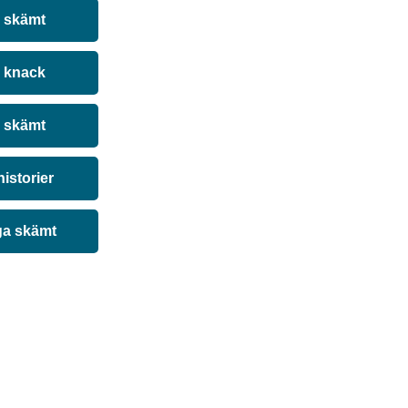
a skämt
 knack
 skämt
historier
ga skämt