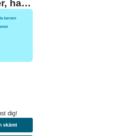
Alla barnen blev skjutna utom Holger, han skött dom med sin revolver.
la barnen
ämtet
st dig!
n skämt