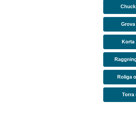
Chuck 
Grova
Korta
Raggning
Roliga 
Torra