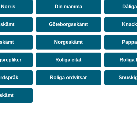
Norris
Din mamma
Dålig
 skämt
Göteborgsskämt
Knack
 skämt
Norgeskämt
Pappa
srepliker
Roliga citat
Roliga 
ordspråk
Roliga ordvitsar
Snuski
 skämt