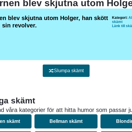
en blev skjutna utom Holger, han skött
Kategori:
Al
skämt
sin revolver.
Länk till sk
Slumpa skämt
iga skämt
d våra kategorier för att hitta humor som passar ju
nen skämt
Bellman skämt
Blondi