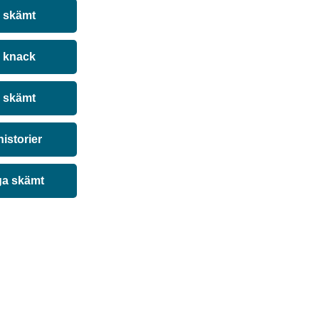
a skämt
 knack
 skämt
historier
ga skämt