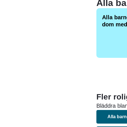
Alla barn
dom med 
Fler rol
Bläddra blan
Alla bar