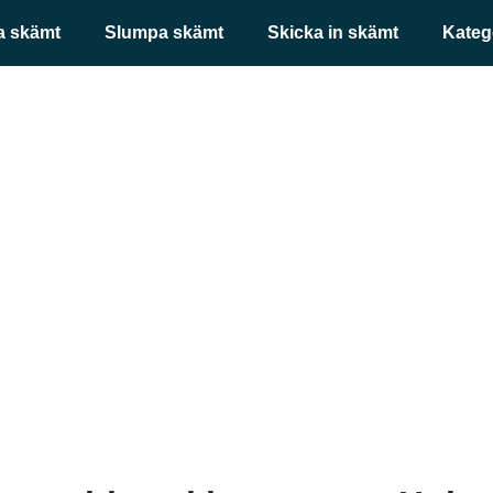
a skämt
Slumpa skämt
Skicka in skämt
Kateg