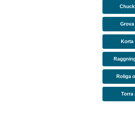
Chuck 
Grova
Korta
Raggning
Roliga 
Torra