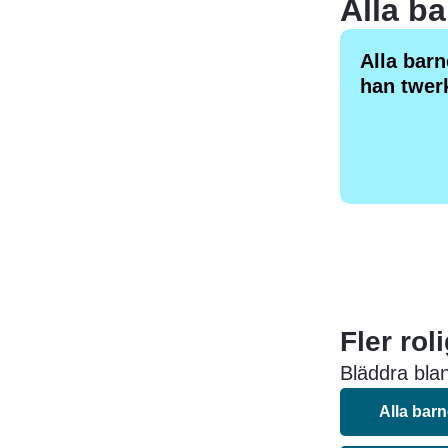
Alla bar
han twer
Fler rol
Bläddra blan
Alla bar