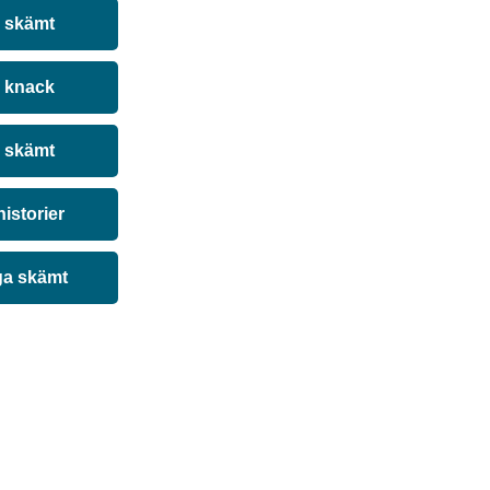
a skämt
 knack
 skämt
historier
ga skämt