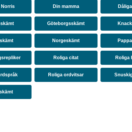
Norris
Din mamma
Dålig
 skämt
Göteborgsskämt
Knack
 skämt
Norgeskämt
Pappa
srepliker
Roliga citat
Roliga 
ordspråk
Roliga ordvitsar
Snuski
 skämt