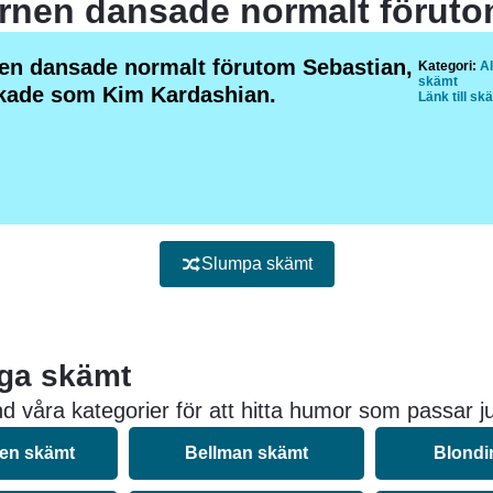
nen dansade normalt förutom Sebastian,
Kategori:
Al
skämt
kade som Kim Kardashian.
Länk till sk
Slumpa skämt
iga skämt
d våra kategorier för att hitta humor som passar ju
nen skämt
Bellman skämt
Blondi