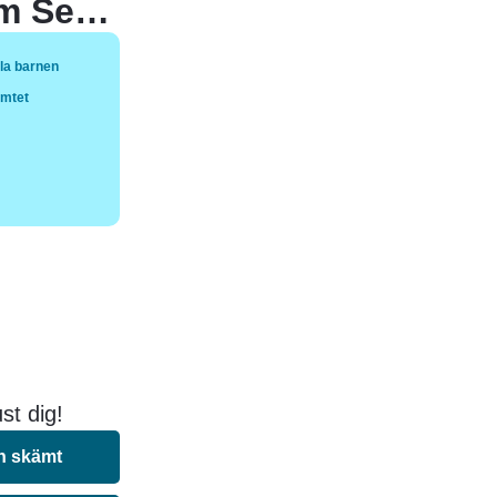
Alla barnen dansade normalt förutom Sebastian, han twerkade som Kim Kardashian.
la barnen
ämtet
st dig!
n skämt