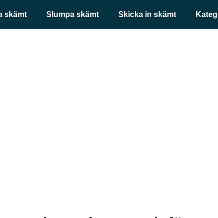
a skämt
Slumpa skämt
Skicka in skämt
Kateg