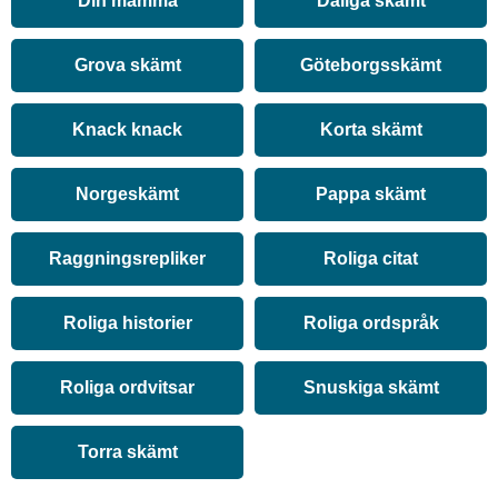
Din mamma
Dåliga skämt
Grova skämt
Göteborgsskämt
Knack knack
Korta skämt
Norgeskämt
Pappa skämt
Raggningsrepliker
Roliga citat
Roliga historier
Roliga ordspråk
Roliga ordvitsar
Snuskiga skämt
Torra skämt