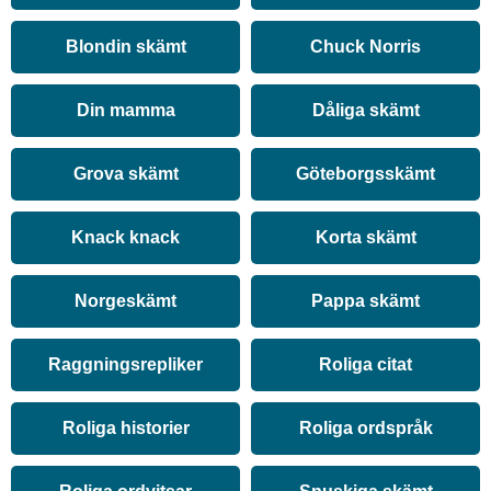
Blondin skämt
Chuck Norris
Din mamma
Dåliga skämt
Grova skämt
Göteborgsskämt
Knack knack
Korta skämt
Norgeskämt
Pappa skämt
Raggningsrepliker
Roliga citat
Roliga historier
Roliga ordspråk