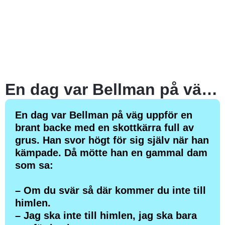
En dag var Bellman på väg uppför en brant backe med en skottkärra full av grus. Han svor högt för sig själv när han kämpade. Då mötte han en gammal dam som sa:
En dag var Bellman på väg uppför en
brant backe med en skottkärra full av
grus. Han svor högt för sig själv när han
kämpade. Då mötte han en gammal dam
som sa:
– Om du svär så där kommer du inte till
himlen.
– Jag ska inte till himlen, jag ska bara