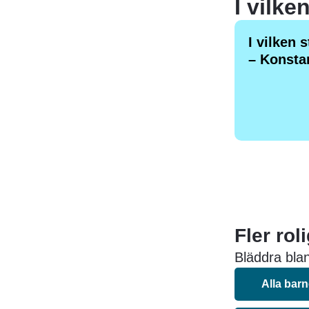
I vilke
I vilken 
– Konstan
Fler rol
Bläddra blan
Alla bar