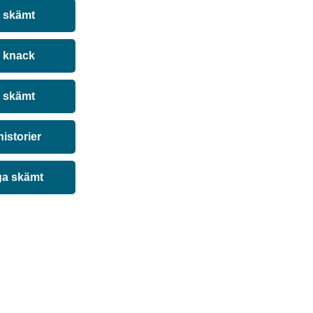
a skämt
 knack
 skämt
historier
ga skämt