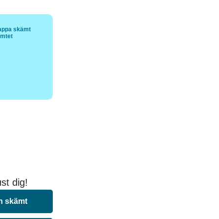
appa skämt
ämtet
st dig!
n skämt