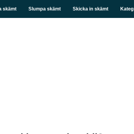
a skämt
Slumpa skämt
Skicka in skämt
Kateg