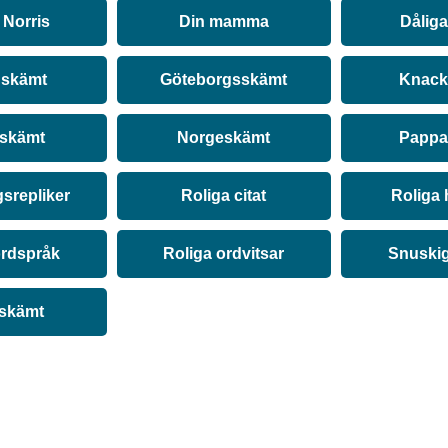
Norris
Din mamma
Dålig
 skämt
Göteborgsskämt
Knack
 skämt
Norgeskämt
Pappa
srepliker
Roliga citat
Roliga 
ordspråk
Roliga ordvitsar
Snuski
 skämt