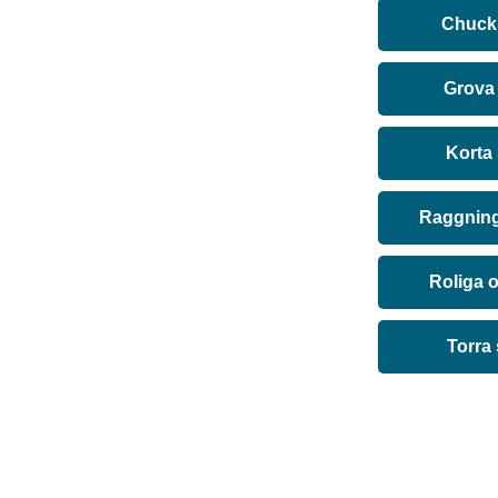
Chuck 
Grova
Korta
Raggning
Roliga 
Torra