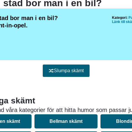
n stad bor man i en bil?
stad bor man i en bil?
Kategori:
P
Länk till sk
t-in-opel.
Slumpa skämt
iga skämt
d våra kategorier för att hitta humor som passar ju
nen skämt
Bellman skämt
Blondi