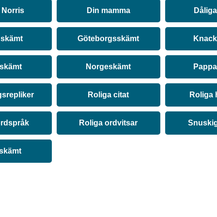
Norris
Din mamma
Dålig
 skämt
Göteborgsskämt
Knack
 skämt
Norgeskämt
Pappa
srepliker
Roliga citat
Roliga 
ordspråk
Roliga ordvitsar
Snuski
 skämt