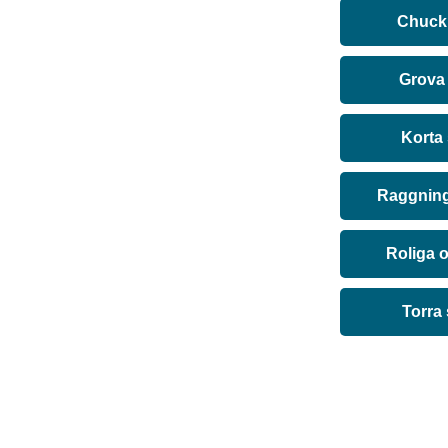
Chuck 
Grova
Korta
Raggning
Roliga 
Torra