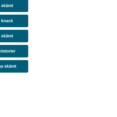
a skämt
 knack
 skämt
historier
ga skämt