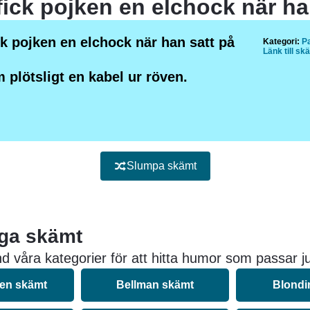
ck pojken en elchock när han satt på
Kategori:
P
Länk till sk
 plötsligt en kabel ur röven.
Slumpa skämt
iga skämt
d våra kategorier för att hitta humor som passar ju
nen skämt
Bellman skämt
Blondi