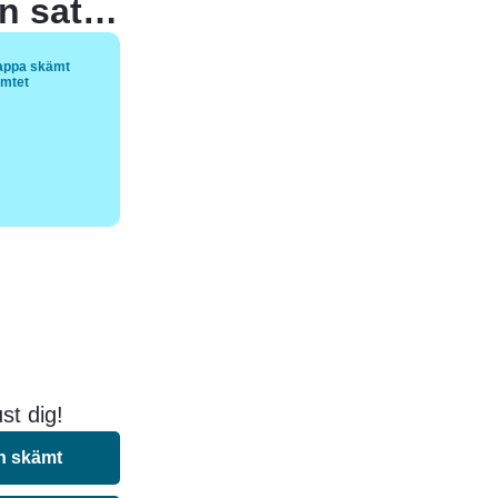
Varför fick pojken en elchock när han satt på toa?
appa skämt
ämtet
st dig!
n skämt