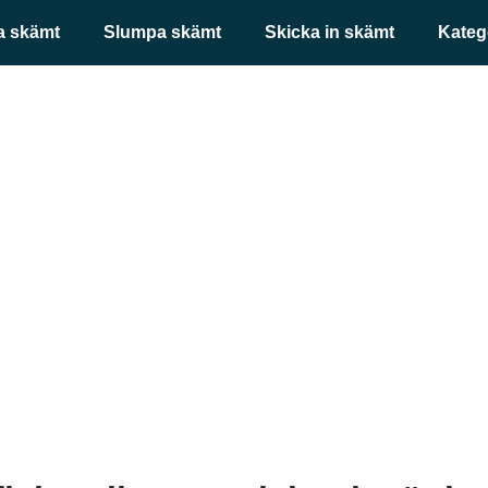
a skämt
Slumpa skämt
Skicka in skämt
Kateg