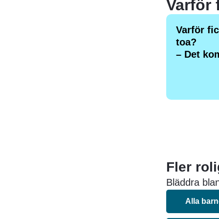
Varför fi
toa?
– Det kom
Fler rol
Bläddra blan
Alla bar