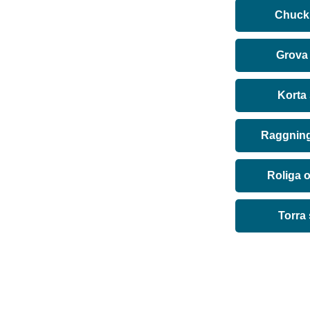
Chuck 
Grova
Korta
Raggning
Roliga 
Torra