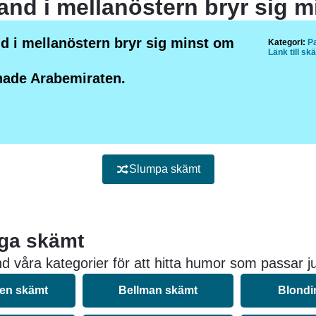
nd i mellanöstern bryr sig minst om
Kategori:
P
Länk till sk
nade Arabemiraten.
Slumpa skämt
iga skämt
d våra kategorier för att hitta humor som passar ju
nen skämt
Bellman skämt
Blondi