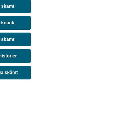
a skämt
 knack
 skämt
historier
ga skämt