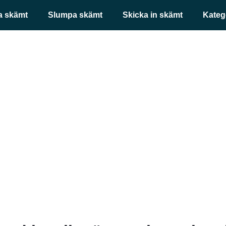
a skämt
Slumpa skämt
Skicka in skämt
Kateg