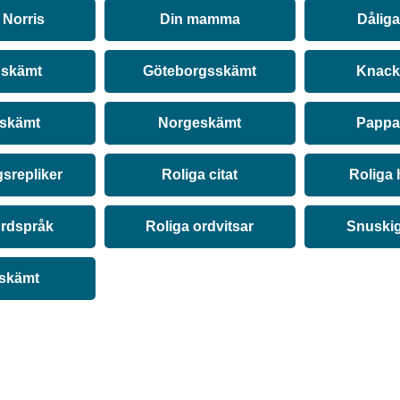
Norris
Din mamma
Dålig
 skämt
Göteborgsskämt
Knack
 skämt
Norgeskämt
Pappa
srepliker
Roliga citat
Roliga 
ordspråk
Roliga ordvitsar
Snuski
 skämt