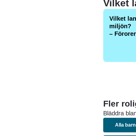
Vilket la
miljön?
– Förore
Fler rol
Bläddra blan
Alla bar