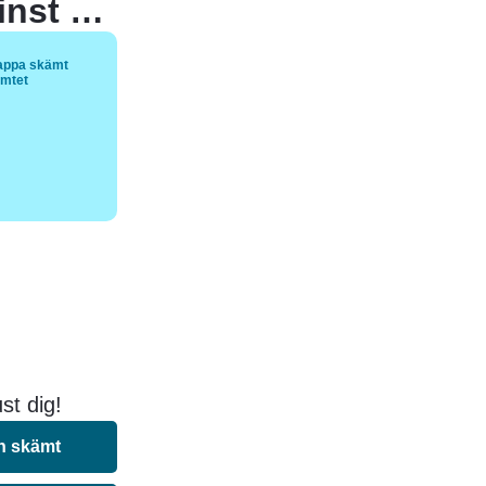
Vilket land i mellanöstern bryr sig minst om miljön?
appa skämt
ämtet
st dig!
n skämt