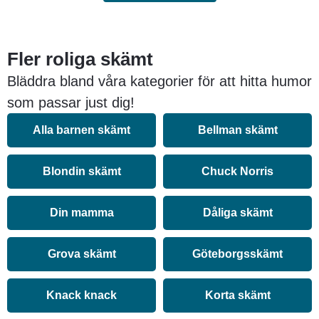
Fler roliga skämt
Bläddra bland våra kategorier för att hitta humor
som passar just dig!
Alla barnen skämt
Bellman skämt
Blondin skämt
Chuck Norris
Din mamma
Dåliga skämt
Grova skämt
Göteborgsskämt
Knack knack
Korta skämt