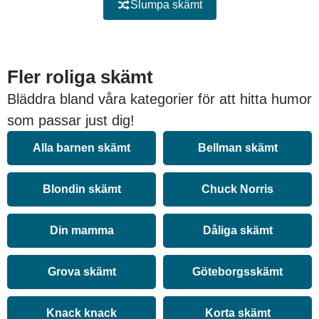
Slumpa skämt
Fler roliga skämt
Bläddra bland våra kategorier för att hitta humor
som passar just dig!
Alla barnen skämt
Bellman skämt
Blondin skämt
Chuck Norris
Din mamma
Dåliga skämt
Grova skämt
Göteborgsskämt
Knack knack
Korta skämt